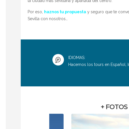
la ciudad más sevillana y apartada del centro.
Por eso,
haznos tu propuesta
y seguro que te conv
Sevilla con nosotros…
IDIOMAS:
Hacemos los tours en Español, I
+ FOTOS