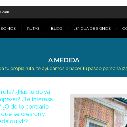
as.com
S SOMOS
RUTAS
BLOG
LENGUA DE SIGNOS
C
A MEDIDA
ea tu propia ruta, te ayudamos a hacer tu paseo personaliz
ruta? ¿Has leído ya
mpezar? ¿Te interesa
? ¿O de lo contrario
 que se crearon y
adalquivir?.