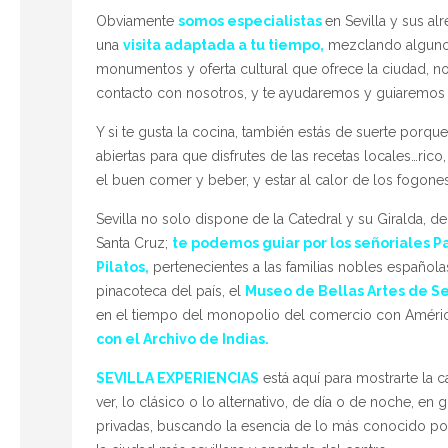
Obviamente
somos especialistas
en Sevilla y sus al
una
visita adaptada a tu tiempo,
mezclando alguno
monumentos y oferta cultural que ofrece la ciudad, n
contacto con nosotros, y te ayudaremos y guiaremos en
Y si te gusta la cocina, también estás de suerte porqu
abiertas para que disfrutes de las recetas locales…rico,
el buen comer y beber, y estar al calor de los fogones
Sevilla no solo dispone de la Catedral y su Giralda, de
Santa Cruz;
te podemos guiar por los señoriales P
Pilatos,
pertenecientes a las familias nobles español
pinacoteca del país, el
Museo de Bellas Artes de Se
en el tiempo del monopolio del comercio con Améri
con el Archivo de Indias.
SEVILLA EXPERIENCIAS
está aquí para mostrarte la c
ver, lo clásico o lo alternativo, de día o de noche, en 
privadas, buscando la esencia de lo más conocido por