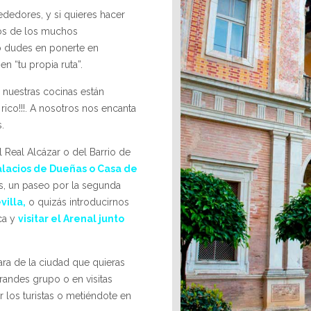
rededores, y si quieres hacer
s de los muchos
o dudes en ponerte en
 “tu propia ruta”.
e nuestras cocinas están
 rico!!!. A nosotros nos encanta
.
l Real Alcázar o del Barrio de
alacios de Dueñas o Casa de
as, un paseo por la segunda
villa,
o quizás introducirnos
ca y
visitar el Arenal junto
ara de la ciudad que quieras
grandes grupo o en visitas
 los turistas o metiéndote en