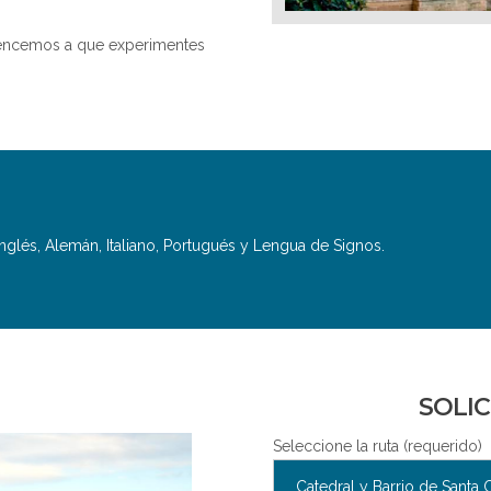
encemos a que experimentes
nglés, Alemán, Italiano, Portugués y Lengua de Signos.
SOLIC
Seleccione la ruta (requerido)
Catedral y Barrio de Santa 