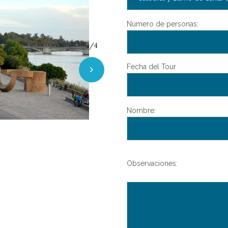
3/4
Número de personas:
Fecha del Tour
Nombre:
Observaciones: